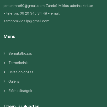
pinterimre60@gmail.com
Zámbó Miklós adminisztrátor
- telefon: 06 20 345 84 48
- email:
zambomiklos.lp@gmail.com
Menü
Bemutatkozás
Termékeink
Bérfeldolgozás
Galéria
Elérhetőségek
Üzem, árukiadás